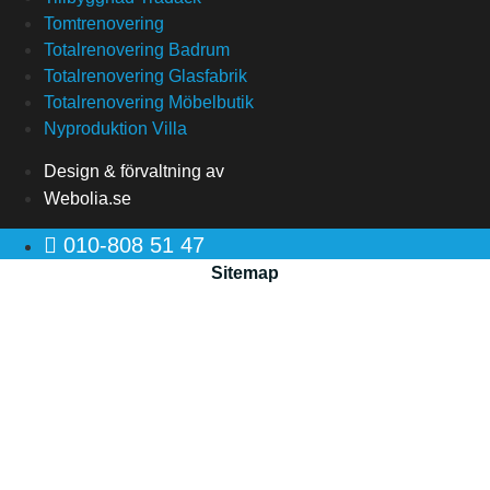
Tomtrenovering
Totalrenovering Badrum
Totalrenovering Glasfabrik
Totalrenovering Möbelbutik
Nyproduktion Villa
Design & förvaltning av
Webolia.se
010-808 51 47
Sitemap