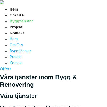
Skip
to
Hem
content
Om Oss
Byggtjänster
Projekt
Kontakt
Hem
Om Oss
Byggtjänster
Projekt
Kontakt
Offert
Våra tjänster inom Bygg &
Renovering
Våra tjänster