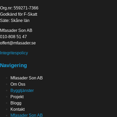
Org.nr: 559271-7366
Godkänd för F-Skatt
Säte: Skåne län
Mfasader Son AB
010-808 51 47
offert@mfasader.se
Integritespolicy
Navigering
Mfasader Son AB
Om Oss
Byggtjänster
Projekt
Blogg
Kontakt
Mfasader Son AB