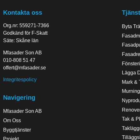
Kontakta oss
Tjänst
Org.nr: 559271-7366
Byta Tr
Godkänd för F-Skatt
Fasadm
Säte: Skåne län
Fasadpu
Mfasader Son AB
Fasadre
010-808 51 47
Fönsteri
offert@mfasader.se
Lägga D
Integritespolicy
Mark & 
Murning
Navigering
Nyprodu
Renove
Mfasader Son AB
Tak & Pl
Om Oss
Taklägg
Byggtjänster
Tilläggs
Projekt