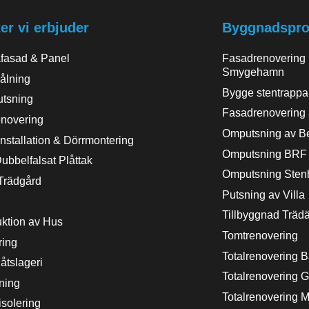
er vi erbjuder
Byggnadsproj
äfasad & Panel
Fasadrenovering
Smygehamn
ålning
Bygge stentrappa
tsning
Fasadrenovering a
novering
Omputsning av Be
nstallation & Dörrmontering
Omputsning BRF
ubbelfalsat Plåttak
Omputsning Sten
Trädgård
Putsning av Villa
Tillbyggnad Träda
ktion av Hus
Tomtrenovering
ring
Totalrenovering 
åtslageri
Totalrenovering G
ning
Totalrenovering M
isolering