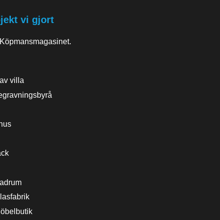
ekt vi gjort
 Köpmansmagasinet.
v villa
gravningsbyrå
hus
̈ck
Badrum
lasfabrik
öbelbutik