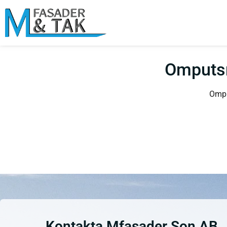
Omputsn
Ompu
Kontakta Mfasader Son AB