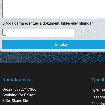
Bifoga gärna eventuella dokument, bilder eller ritningar
Skicka
Kontakta oss
Tjänst
Org.nr: 559271-7366
Byta Tr
Godkänd för F-Skatt
Fasadm
Säte: Skåne län
Fasadpu