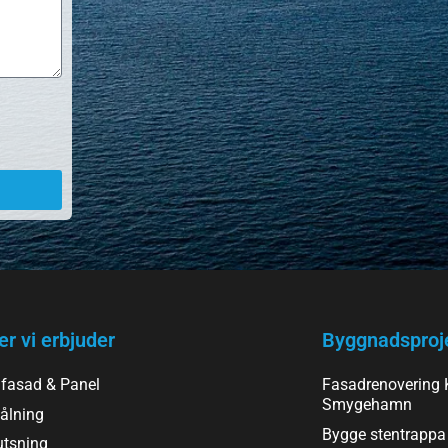
er vi erbjuder
Byggnadsproje
äfasad & Panel
Fasadrenovering
Smygehamn
ålning
Bygge stentrappa
tsning