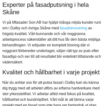
Experter på fasadputsning i hela
Skåne
Vi på Mfasader Son AB har hjälpt många nöjda kunder runt
om i Dalby och övriga Skåne med
fasadrenovering
av
högsta kvalitet. Vårt kunnande och vår noggranna
arbetsprocess säkerställer att ditt hus får den bästa möjliga
behandlingen. Vi erbjuder en komplett lösning där vi
noggrant förbereder underlaget, väljer rätt typ av puts efter
fasadtyp och ser till att resultatet blir estetiskt tilltalande och
vädersäkert.
Kvalitet och hållbarhet i varje projekt
När du anlitar oss för att putsa fasad i Dalby kan du känna
dig trygg med att arbetet utförs av erfarna hantverkare med
stor yrkesstolthet. Vi arbetar alltid med fokus på kvalitet,
hållbarhet och kundnöjdhet. Vårt mål är att lämna varje
projekt med en fasad som inte bara ser fantastisk ut idag,