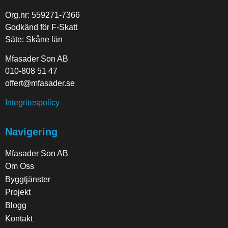
Org.nr: 559271-7366
Godkänd för F-Skatt
Säte: Skåne län
Mfasader Son AB
010-808 51 47
offert@mfasader.se
Integritespolicy
Navigering
Mfasader Son AB
Om Oss
Byggtjänster
Projekt
Blogg
Kontakt