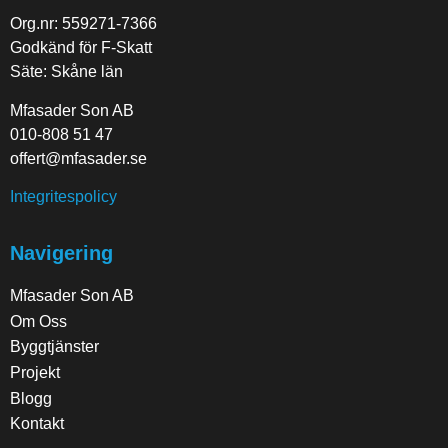
Org.nr: 559271-7366
Godkänd för F-Skatt
Säte: Skåne län
Mfasader Son AB
010-808 51 47
offert@mfasader.se
Integritespolicy
Navigering
Mfasader Son AB
Om Oss
Byggtjänster
Projekt
Blogg
Kontakt