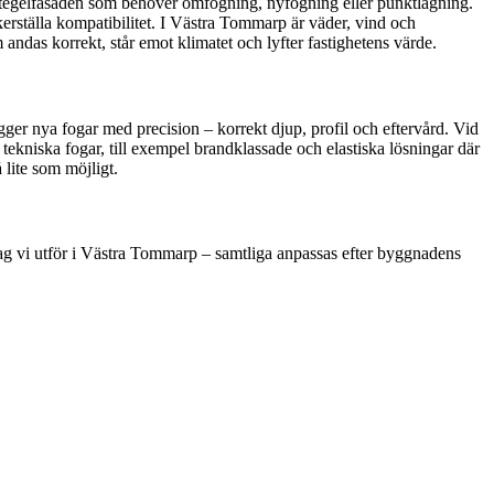
 av tegelfasaden som behöver omfogning, nyfogning eller punktlagning.
kerställa kompatibilitet. I Västra Tommarp är väder, vind och
m andas korrekt, står emot klimatet och lyfter fastighetens värde.
gger nya fogar med precision – korrekt djup, profil och eftervård. Vid
 tekniska fogar, till exempel brandklassade och elastiska lösningar där
 lite som möjligt.
pdrag vi utför i Västra Tommarp – samtliga anpassas efter byggnadens