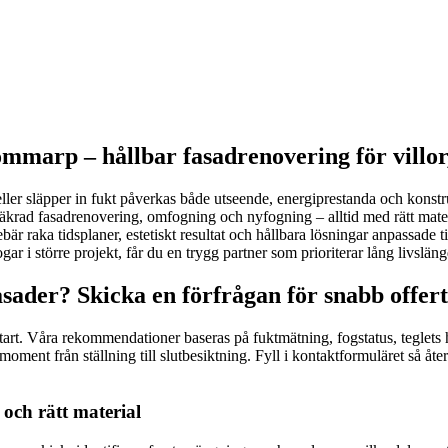
mmarp – hållbar fasadrenovering för villor
eller släpper in fukt påverkas både utseende, energiprestanda och konstru
säkrad fasadrenovering, omfogning och nyfogning – alltid med rätt mat
r raka tidsplaner, estetiskt resultat och hållbara lösningar anpassade 
gar i större projekt, får du en trygg partner som prioriterar lång livsläng
sader? Skicka en förfrågan för snabb offert
start. Våra rekommendationer baseras på fuktmätning, fogstatus, teglets
ment från ställning till slutbesiktning. Fyll i kontaktformuläret så åte
och rätt material