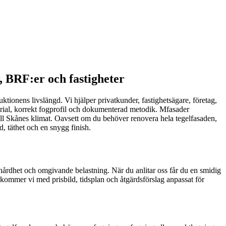
, BRF:er och fastigheter
ktionens livslängd. Vi hjälper privatkunder, fastighetsägare, företag,
erial, korrekt fogprofil och dokumenterad metodik. Mfasader
till Skånes klimat. Oavsett om du behöver renovera hela tegelfasaden,
d, täthet och en snygg finish.
 hårdhet och omgivande belastning. När du anlitar oss får du en smidig
rkommer vi med prisbild, tidsplan och åtgärdsförslag anpassat för