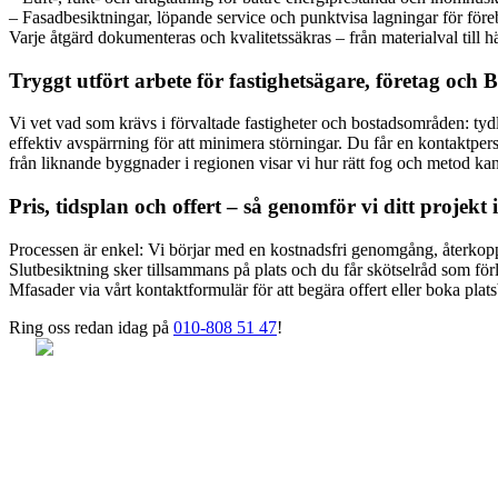
– Fasadbesiktningar, löpande service och punktvisa lagningar för för
Varje åtgärd dokumenteras och kvalitetssäkras – från materialval till hä
Tryggt utfört arbete för fastighetsägare, företag och 
Vi vet vad som krävs i förvaltade fastigheter och bostadsområden: t
effektiv avspärrning för att minimera störningar. Du får en kontaktpers
från liknande byggnader i regionen visar vi hur rätt fog och metod kan 
Pris, tidsplan och offert – så genomför vi ditt proje
Processen är enkel: Vi börjar med en kostnadsfri genomgång, återkopplar
Slutbesiktning sker tillsammans på plats och du får skötselråd som fö
Mfasader via vårt kontaktformulär för att begära offert eller boka plat
Ring oss redan idag på
010-808 51 47
!