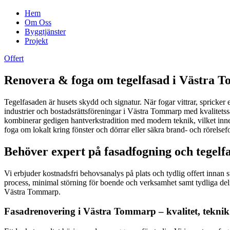
Hem
Om Oss
Byggtjänster
Projekt
Offert
Renovera & foga om tegelfasad i Västra To
Tegelfasaden är husets skydd och signatur. När fogar vittrar, spricker 
industrier och bostadsrättsföreningar i Västra Tommarp med kvalitets
kombinerar gedigen hantverkstradition med modern teknik, vilket innebä
foga om lokalt kring fönster och dörrar eller säkra brand- och rörelsefo
Behöver expert på fasadfogning och tegelfa
Vi erbjuder kostnadsfri behovsanalys på plats och tydlig offert innan 
process, minimal störning för boende och verksamhet samt tydliga delmo
Västra Tommarp.
Fasadrenovering i Västra Tommarp – kvalitet, teknik 