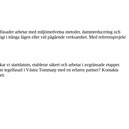
r. Mfasader arbetar med miljömedvetna metoder, dammreducering och
ktigt i trånga lägen eller vid pågående verksamhet. Med referensprojekt
ar vi startdatum, etablerar säkert och arbetar i avgränsade etapper.
ga om tegelfasad i Västra Tommarp med en erfaren partner? Kontakta
et.