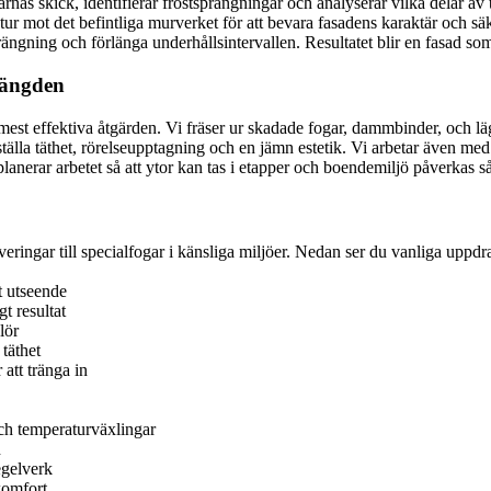
garnas skick, identifierar frostsprängningar och analyserar vilka delar
ur mot det befintliga murverket för att bevara fasadens karaktär och sä
nträngning och förlänga underhållsintervallen. Resultatet blir en fasad so
längden
mest effektiva åtgärden. Vi fräser ur skadade fogar, dammbinder, och lä
ställa täthet, rörelseupptagning och en jämn estetik. Vi arbetar även med
 planerar arbetet så att ytor kan tas i etapper och boendemiljö påverkas så
noveringar till specialfogar i känsliga miljöer. Nedan ser du vanliga up
t utseende
gt resultat
lör
täthet
 att tränga in
ch temperaturväxlingar
n
egelverk
komfort