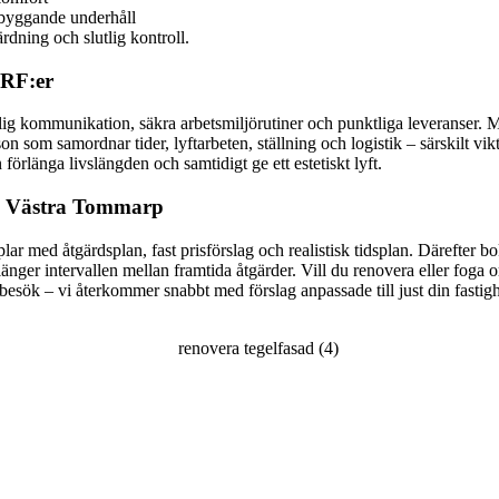
ebyggande underhåll
rdning och slutlig kontroll.
BRF:er
ydlig kommunikation, säkra arbetsmiljörutiner och punktliga leveranse
on som samordnar tider, lyftarbeten, ställning och logistik – särskilt vi
förlänga livslängden och samtidigt ge ett estetiskt lyft.
kt i Västra Tommarp
 med åtgärdsplan, fast prisförslag och realistisk tidsplan. Därefter bok
rlänger intervallen mellan framtida åtgärder. Vill du renovera eller fo
sbesök – vi återkommer snabbt med förslag anpassade till just din fastigh