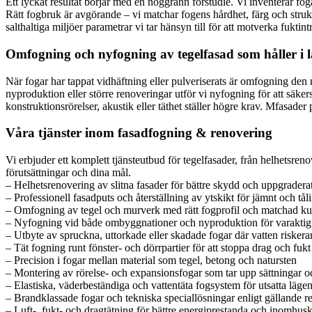
Ett lyckat resultat börjar med en noggrann förstudie. Vi inventerar fo
Rätt fogbruk är avgörande – vi matchar fogens hårdhet, färg och strukt
salthaltiga miljöer parametrar vi tar hänsyn till för att motverka fukti
Omfogning och nyfogning av tegelfasad som håller i 
När fogar har tappat vidhäftning eller pulveriserats är omfogning den 
nyproduktion eller större renoveringar utför vi nyfogning för att säker
konstruktionsrörelser, akustik eller täthet ställer högre krav. Mfasader
Våra tjänster inom fasadfogning & renovering
Vi erbjuder ett komplett tjänsteutbud för tegelfasader, från helhetsre
förutsättningar och dina mål.
– Helhetsrenovering av slitna fasader för bättre skydd och uppgradera
– Professionell fasadputs och återställning av ytskikt för jämnt och tåli
– Omfogning av tegel och murverk med rätt fogprofil och matchad ku
– Nyfogning vid både ombyggnationer och nyproduktion för varaktig 
– Utbyte av spruckna, uttorkade eller skadade fogar där vatten riskerar
– Tät fogning runt fönster- och dörrpartier för att stoppa drag och fukt
– Precision i fogar mellan material som tegel, betong och natursten
– Montering av rörelse- och expansionsfogar som tar upp sättningar o
– Elastiska, väderbeständiga och vattentäta fogsystem för utsatta läge
– Brandklassade fogar och tekniska speciallösningar enligt gällande r
– Luft-, fukt- och dragtätning för bättre energiprestanda och inomhus