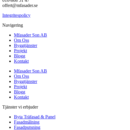
010-808 51 47
offert@mfasader.se
Integritespolicy
Navigering
Mfasader Son AB
Om Oss
Byggtjänster
Projekt
Blogg
Kontakt
Mfasader Son AB
Om Oss
Byggtjänster
Projekt
Blogg
Kontakt
Tjänster vi erbjuder
Byta Träfasad & Panel
Fasadmålning
Fasadputsning