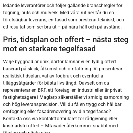
ledande leverantörer och följer gällande branschregler för
fogning, puts och murverk. Med våra rutiner får du en
förutsägbar leverans, en fasad som presterar tekniskt, och
ett resultat som ser bra ut – på nära håll och på avstånd.
Pris, tidsplan och offert – nästa steg
mot en starkare tegelfasad
Varje byggnad är unik, därför lämnar vi en tydlig offert
baserad på skick, åtkomst och omfattning. Vi presenterar
realistisk tidsplan, val av fogbruk och eventuella
tilläggsåtgärder för bästa livslängd. Oavsett om du
representerar en BRF, ett företag, en industri eller är privat
fastighetsägare i Maglarp säkerställer vi smidig samordning
och hög leveransprecision. Vill du få en trygg och hållbar
omfogning eller fasadrenovering av din tegelfasad?
Kontakta oss via kontaktformuläret för rådgivning eller
kostnadsfri offert – Mfasader återkommer snabbt med
förslag och nästa steg.