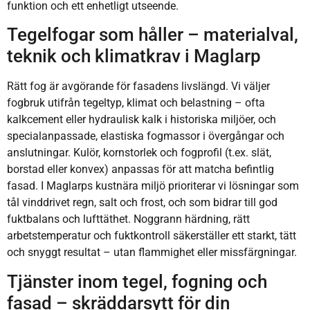
funktion och ett enhetligt utseende.
Tegelfogar som håller – materialval,
teknik och klimatkrav i Maglarp
Rätt fog är avgörande för fasadens livslängd. Vi väljer
fogbruk utifrån tegeltyp, klimat och belastning – ofta
kalkcement eller hydraulisk kalk i historiska miljöer, och
specialanpassade, elastiska fogmassor i övergångar och
anslutningar. Kulör, kornstorlek och fogprofil (t.ex. slät,
borstad eller konvex) anpassas för att matcha befintlig
fasad. I Maglarps kustnära miljö prioriterar vi lösningar som
tål vinddrivet regn, salt och frost, och som bidrar till god
fuktbalans och lufttäthet. Noggrann härdning, rätt
arbetstemperatur och fuktkontroll säkerställer ett starkt, tätt
och snyggt resultat – utan flammighet eller missfärgningar.
Tjänster inom tegel, fogning och
fasad – skräddarsytt för din