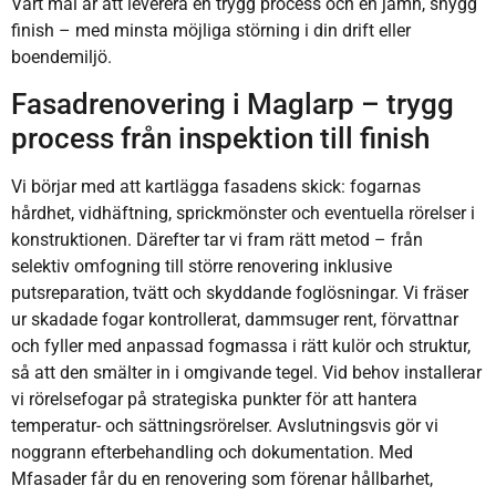
Vårt mål är att leverera en trygg process och en jämn, snygg
finish – med minsta möjliga störning i din drift eller
boendemiljö.
Fasadrenovering i Maglarp – trygg
process från inspektion till finish
Vi börjar med att kartlägga fasadens skick: fogarnas
hårdhet, vidhäftning, sprickmönster och eventuella rörelser i
konstruktionen. Därefter tar vi fram rätt metod – från
selektiv omfogning till större renovering inklusive
putsreparation, tvätt och skyddande foglösningar. Vi fräser
ur skadade fogar kontrollerat, dammsuger rent, förvattnar
och fyller med anpassad fogmassa i rätt kulör och struktur,
så att den smälter in i omgivande tegel. Vid behov installerar
vi rörelsefogar på strategiska punkter för att hantera
temperatur- och sättningsrörelser. Avslutningsvis gör vi
noggrann efterbehandling och dokumentation. Med
Mfasader får du en renovering som förenar hållbarhet,