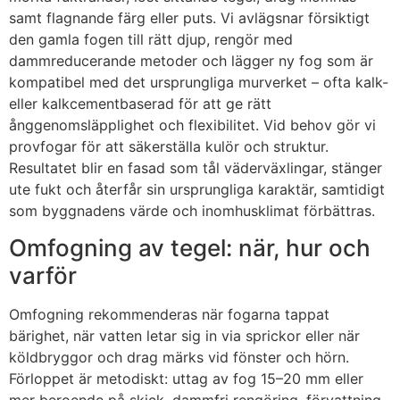
samt flagnande färg eller puts. Vi avlägsnar försiktigt
den gamla fogen till rätt djup, rengör med
dammreducerande metoder och lägger ny fog som är
kompatibel med det ursprungliga murverket – ofta kalk-
eller kalkcementbaserad för att ge rätt
ånggenomsläpplighet och flexibilitet. Vid behov gör vi
provfogar för att säkerställa kulör och struktur.
Resultatet blir en fasad som tål väderväxlingar, stänger
ute fukt och återfår sin ursprungliga karaktär, samtidigt
som byggnadens värde och inomhusklimat förbättras.
Omfogning av tegel: när, hur och
varför
Omfogning rekommenderas när fogarna tappat
bärighet, när vatten letar sig in via sprickor eller när
köldbryggor och drag märks vid fönster och hörn.
Förloppet är metodiskt: uttag av fog 15–20 mm eller