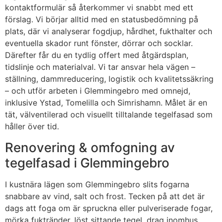
kontaktformulär så återkommer vi snabbt med ett
förslag. Vi börjar alltid med en statusbedömning på
plats, där vi analyserar fogdjup, hårdhet, fukthalter och
eventuella skador runt fönster, dörrar och socklar.
Därefter får du en tydlig offert med åtgärdsplan,
tidslinje och materialval. Vi tar ansvar hela vägen –
ställning, dammreducering, logistik och kvalitetssäkring
– och utför arbeten i Glemmingebro med omnejd,
inklusive Ystad, Tomelilla och Simrishamn. Målet är en
tät, välventilerad och visuellt tilltalande tegelfasad som
håller över tid.
Renovering & omfogning av
tegelfasad i Glemmingebro
I kustnära lägen som Glemmingebro slits fogarna
snabbare av vind, salt och frost. Tecken på att det är
dags att foga om är spruckna eller pulveriserade fogar,
mörka fuktränder, löst sittande tegel, drag inomhus