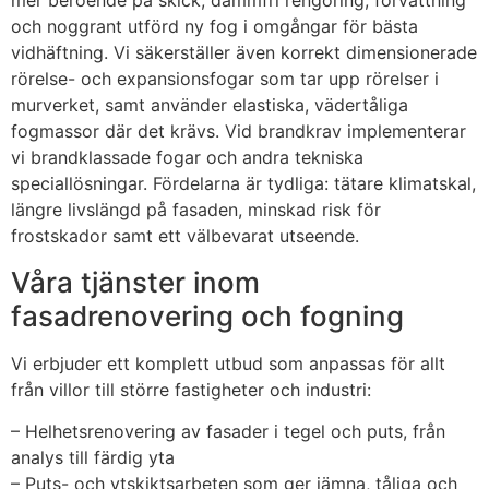
mer beroende på skick, dammfri rengöring, förvattning
och noggrant utförd ny fog i omgångar för bästa
vidhäftning. Vi säkerställer även korrekt dimensionerade
rörelse- och expansionsfogar som tar upp rörelser i
murverket, samt använder elastiska, vädertåliga
fogmassor där det krävs. Vid brandkrav implementerar
vi brandklassade fogar och andra tekniska
speciallösningar. Fördelarna är tydliga: tätare klimatskal,
längre livslängd på fasaden, minskad risk för
frostskador samt ett välbevarat utseende.
Våra tjänster inom
fasadrenovering och fogning
Vi erbjuder ett komplett utbud som anpassas för allt
från villor till större fastigheter och industri:
– Helhetsrenovering av fasader i tegel och puts, från
analys till färdig yta
– Puts- och ytskiktsarbeten som ger jämna, tåliga och