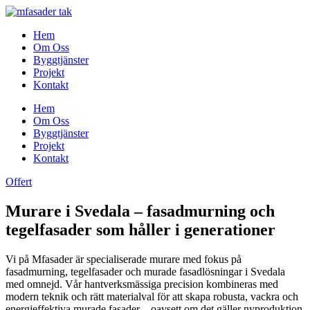
Skip
to
Hem
content
Om Oss
Byggtjänster
Projekt
Kontakt
Hem
Om Oss
Byggtjänster
Projekt
Kontakt
Offert
Murare i Svedala – fasadmurning och
tegelfasader som håller i generationer
Vi på Mfasader är specialiserade murare med fokus på
fasadmurning, tegelfasader och murade fasadlösningar i Svedala
med omnejd. Vår hantverksmässiga precision kombineras med
modern teknik och rätt materialval för att skapa robusta, vackra och
energieffektiva murade fasader – oavsett om det gäller nyproduktion