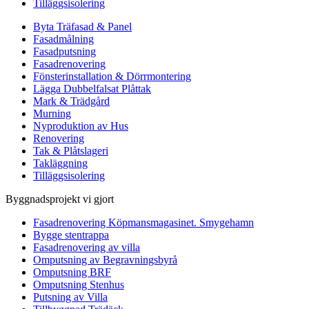
Tilläggsisolering
Byta Träfasad & Panel
Fasadmålning
Fasadputsning
Fasadrenovering
Fönsterinstallation & Dörrmontering
Lägga Dubbelfalsat Plåttak
Mark & Trädgård
Murning
Nyproduktion av Hus
Renovering
Tak & Plåtslageri
Takläggning
Tilläggsisolering
Byggnadsprojekt vi gjort
Fasadrenovering Köpmansmagasinet. Smygehamn
Bygge stentrappa
Fasadrenovering av villa
Omputsning av Begravningsbyrå
Omputsning BRF
Omputsning Stenhus
Putsning av Villa