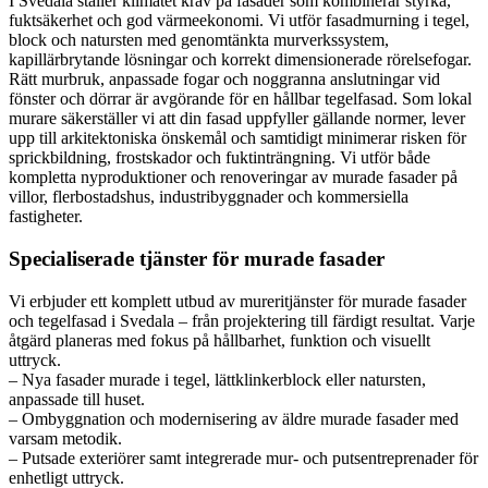
I Svedala ställer klimatet krav på fasader som kombinerar styrka,
fuktsäkerhet och god värmeekonomi. Vi utför fasadmurning i tegel,
block och natursten med genomtänkta murverkssystem,
kapillärbrytande lösningar och korrekt dimensionerade rörelsefogar.
Rätt murbruk, anpassade fogar och noggranna anslutningar vid
fönster och dörrar är avgörande för en hållbar tegelfasad. Som lokal
murare säkerställer vi att din fasad uppfyller gällande normer, lever
upp till arkitektoniska önskemål och samtidigt minimerar risken för
sprickbildning, frostskador och fuktinträngning. Vi utför både
kompletta nyproduktioner och renoveringar av murade fasader på
villor, flerbostadshus, industribyggnader och kommersiella
fastigheter.
Specialiserade tjänster för murade fasader
Vi erbjuder ett komplett utbud av mureritjänster för murade fasader
och tegelfasad i Svedala – från projektering till färdigt resultat. Varje
åtgärd planeras med fokus på hållbarhet, funktion och visuellt
uttryck.
– Nya fasader murade i tegel, lättklinkerblock eller natursten,
anpassade till huset.
– Ombyggnation och modernisering av äldre murade fasader med
varsam metodik.
– Putsade exteriörer samt integrerade mur- och putsentreprenader för
enhetligt uttryck.