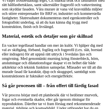
Vi väljer frostbeständigt tegel, CE-märkta bruk och fästmassor med
rätt hållfasthetsklass, samt säkerställer fogprofil och vattavrinning
som skyddar fasaden. Våra murare är vana vid kravställda miljöer
och större entreprenader för BRF:er, industrier och kommersiella
fastigheter. Slutresultatet dokumenteras med egenkontroller och
fotografiskt underlag, så att du kan känna dig trygg med
konstruktion, finish och livslängd.
Material, estetik och detaljer som gör skillnad
En vacker tegelfasad handlar om mer än kulör. Vi hjälper dig med
val av skiftgång, förband, fogfärg och fogprofil (t.ex. slät, borstad
eller indragen) för att uppnå rätt uttryck i Svedalas ljus och
omgivning. Med genomtänkt murning kring fönsterbleck, hörn,
anslutningar och dilatationsfogar skapar vi en helhet där både
arkitektur och teknisk funktion samspelar. Mfasader ser till att din
murade fasad får karaktär, djup och skuggspel, samtidigt som
konstruktionen är fuktsäker och energieffektiv.
Så går processen till – från offert till färdig fasad
Vår process börjar med ett platsbesök där vi bedömer murverk,
fogar och eventuella skador, eller går igenom ritningar för
nyproduktion. Därefter tar vi fram förslag med rekommenderade
material, tidslinje och kostnadsbild. Under utförandet har du en