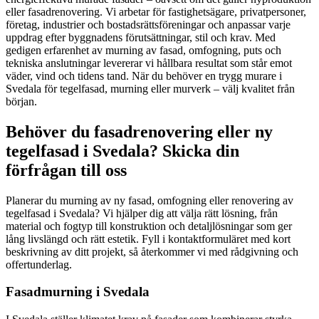
eller fasadrenovering. Vi arbetar för fastighetsägare, privatpersoner,
företag, industrier och bostadsrättsföreningar och anpassar varje
uppdrag efter byggnadens förutsättningar, stil och krav. Med
gedigen erfarenhet av murning av fasad, omfogning, puts och
tekniska anslutningar levererar vi hållbara resultat som står emot
väder, vind och tidens tand. När du behöver en trygg murare i
Svedala för tegelfasad, murning eller murverk – välj kvalitet från
början.
Behöver du fasadrenovering eller ny
tegelfasad i Svedala? Skicka din
förfrågan till oss
Planerar du murning av ny fasad, omfogning eller renovering av
tegelfasad i Svedala? Vi hjälper dig att välja rätt lösning, från
material och fogtyp till konstruktion och detaljlösningar som ger
lång livslängd och rätt estetik. Fyll i kontaktformuläret med kort
beskrivning av ditt projekt, så återkommer vi med rådgivning och
offertunderlag.
Fasadmurning i Svedala