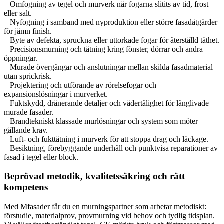
– Omfogning av tegel och murverk när fogarna slitits av tid, frost
eller salt.
– Nyfogning i samband med nyproduktion eller större fasadåtgärder
för jämn finish.
– Byte av defekta, spruckna eller uttorkade fogar för återställd täthet.
– Precisionsmurning och tätning kring fönster, dörrar och andra
öppningar.
– Murade övergångar och anslutningar mellan skilda fasadmaterial
utan sprickrisk.
– Projektering och utförande av rörelsefogar och
expansionslösningar i murverket.
– Fuktskydd, dränerande detaljer och vädertålighet för långlivade
murade fasader.
– Brandtekniskt klassade murlösningar och system som möter
gällande krav.
– Luft- och fukttätning i murverk för att stoppa drag och läckage.
– Besiktning, förebyggande underhåll och punktvisa reparationer av
fasad i tegel eller block.
Beprövad metodik, kvalitetssäkring och rätt
kompetens
Med Mfasader får du en murningspartner som arbetar metodiskt:
förstudie, materialprov, provmurning vid behov och tydlig tidsplan.