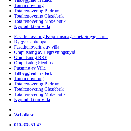
Tillbyggnad Trädäck
Tomtrenovering
Totalrenovering Badrum
Totalrenovering Glasfabrik
Totalrenovering Möbelbutik
Nyproduktion Villa
Fasadrenovering Köpmansmagasinet. Smygehamn
Bygge stentrappa
Fasadrenovering av villa
Omputsning av Begravningsbyrå
Omputsning BRF
Omputsning Stenhus
Putsning av Villa
Tillbyggnad Trädäck
Tomtrenovering
Totalrenovering Badrum
Totalrenovering Glasfabrik
Totalrenovering Möbelbutik
Nyproduktion Villa
Design & förvaltning av
Webolia.se
010-808 51 47