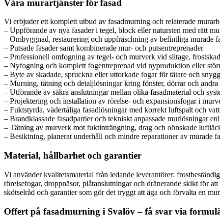
Våra murartjänster för fasad
Vi erbjuder ett komplett utbud av fasadmurning och relaterade murar
– Uppförande av nya fasader i tegel, block eller natursten med rätt m
– Ombyggnad, restaurering och uppfräschning av befintliga murade f
– Putsade fasader samt kombinerade mur- och putsentreprenader
– Professionell omfogning av tegel- och murverk vid slitage, frostskado
– Nyfogning och komplett fogentreprenad vid nyproduktion eller störr
– Byte av skadade, spruckna eller uttorkade fogar för tätare och snyg
– Murning, tätning och detaljlösningar kring fönster, dörrar och andr
– Utförande av säkra anslutningar mellan olika fasadmaterial och sys
– Projektering och installation av rörelse- och expansionsfogar i murv
– Fuktstyrda, vädertåliga fasadlösningar med korrekt luftspalt och va
– Brandklassade fasadpartier och tekniskt anpassade murlösningar enl
– Tätning av murverk mot fuktinträngning, drag och oönskade luftläc
– Besiktning, planerat underhåll och mindre reparationer av murade f
Material, hållbarhet och garantier
Vi använder kvalitetsmaterial från ledande leverantörer: frostbeständi
rörelsefogar, droppnäsor, plåtanslutningar och dränerande skikt för a
skötselråd och garantier som gör det tryggt att äga och förvalta en mu
Offert på fasadmurning i Svalöv – få svar via formul