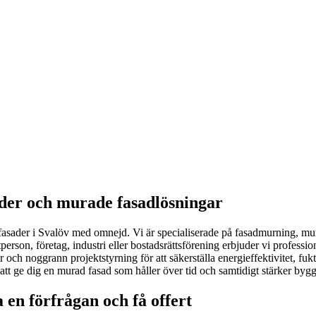
ader och murade fasadlösningar
r fasader i Svalöv med omnejd. Vi är specialiserade på fasadmurning, mu
rson, företag, industri eller bostadsrättsförening erbjuder vi professio
ch noggrann projektstyrning för att säkerställa energieffektivitet, fukts
 att ge dig en murad fasad som håller över tid och samtidigt stärker byg
en förfrågan och få offert