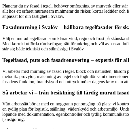
Planerar du ny fasad i tegel, behöver omfogning av murverk eller står
allt hos ett erfaret murarteam minimerar du risker, kortar ledtider och 
anpassat för din fastighet i Svalöv.
Fasadmurning i Svalöv – hållbara tegelfasader för sk
Välj en murad tegelfasad som klarar vind, regn och frost på skånska sl
Med korrekt utförda rörelsefogar, rätt förankring och väl avpassad luft
står sig både tekniskt och stilmässigt i Svalöv.
Tegelfasad, puts och fasadrenovering – expertis för all
Vi arbetar med murning av fasad i tegel, block och natursten, liksom 
metodik: provytor, matchning av tegel och fogkulör samt dimensionering
fasadens funktion, brandskydd och uttryck möter dagens krav utan at
Så arbetar vi – från besiktning till färdig murad fasa
Vårt arbetssätt börjar med en noggrann genomgång på plats: vi kontrolle
en tydlig plan för logistik, ställning, väderskydd och arbetsmiljö. Un
löpande med dokumentation, egenkontroller och tydlig kommunikation – 
tjänstgöring.