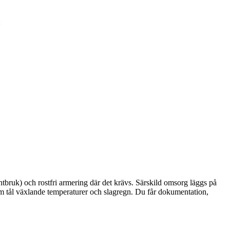
:
ntbruk) och rostfri armering där det krävs. Särskild omsorg läggs på
som tål växlande temperaturer och slagregn. Du får dokumentation,