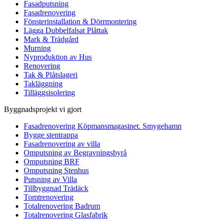
Fasadputsning
Fasadrenovering
Fönsterinstallation & Dörrmontering
Lägga Dubbelfalsat Plåttak
Mark & Trädgård
Murning
Nyproduktion av Hus
Renovering
Tak & Plåtslageri
Takläggning
Tilläggsisolering
Byggnadsprojekt vi gjort
Fasadrenovering Köpmansmagasinet. Smygehamn
Bygge stentrappa
Fasadrenovering av villa
Omputsning av Begravningsbyrå
Omputsning BRF
Omputsning Stenhus
Putsning av Villa
Tillbyggnad Trädäck
Tomtrenovering
Totalrenovering Badrum
Totalrenovering Glasfabrik