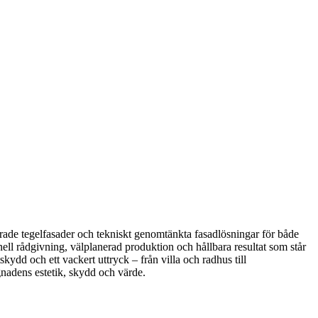
rade tegelfasader och tekniskt genomtänkta fasadlösningar för både
nell rådgivning, välplanerad produktion och hållbara resultat som står
kydd och ett vackert uttryck – från villa och radhus till
gnadens estetik, skydd och värde.