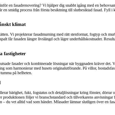
 inför en fasadrenovering? Vi hjälper dig snabbt igång med en behovsana
får en smidig process från första besiktning till slutbesiktad fasad. Fyl
ånskt klimat
ätten. Vi projekterar fasadmurning med rätt stenformat, fogtyp och murbr
spalt får fasaden längre livslängd och lägre underhållskostnader. Resulta
a fastigheter
putsade fasader och kombinerade lösningar när byggnaden kräver det. Vi
 som harmonierar med husets originalutförande. På villor, bostadsfastig
t tumma på helheten.
d
rar bärighet, fukt, fogstatus och detaljlösningar kring fönster, dörrar 
der produktionen följer vi branschstandard och tillverkarens anvisningar
du vet alltid vad som händer. Mfasader lämnar slutligen över en fasad s