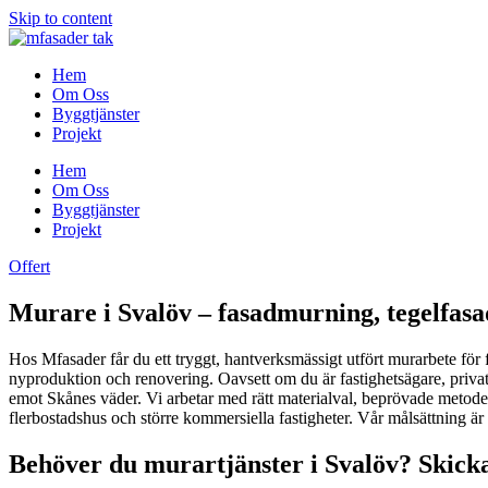
Skip to content
Hem
Om Oss
Byggtjänster
Projekt
Hem
Om Oss
Byggtjänster
Projekt
Offert
Murare i Svalöv – fasadmurning, tegelfas
Hos Mfasader får du ett tryggt, hantverksmässigt utfört murarbete fö
nyproduktion och renovering. Oavsett om du är fastighetsägare, privatpe
emot Skånes väder. Vi arbetar med rätt materialval, beprövade metoder o
flerbostadshus och större kommersiella fastigheter. Vår målsättning är
Behöver du murartjänster i Svalöv? Skicka 