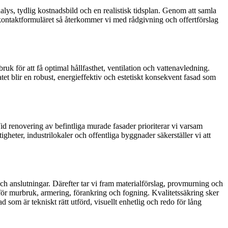
lys, tydlig kostnadsbild och en realistisk tidsplan. Genom att samla
l i kontaktformuläret så återkommer vi med rådgivning och offertförslag
uk för att få optimal hållfasthet, ventilation och vattenavledning.
tet blir en robust, energieffektiv och estetiskt konsekvent fasad som
d renovering av befintliga murade fasader prioriterar vi varsam
heter, industrilokaler och offentliga byggnader säkerställer vi att
och anslutningar. Därefter tar vi fram materialförslag, provmurning och
 för murbruk, armering, förankring och fogning. Kvalitetssäkring sker
om är tekniskt rätt utförd, visuellt enhetlig och redo för lång