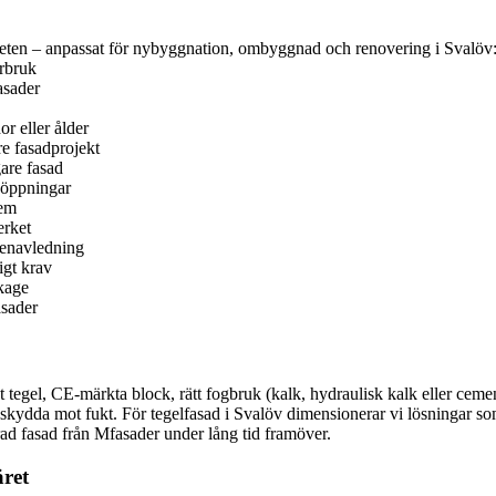
beten – anpassat för nybyggnation, ombyggnad och renovering i Svalöv
urbruk
asader
r eller ålder
e fasadprojekt
gare fasad
a öppningar
tem
erket
ttenavledning
igt krav
kage
asader
gt tegel, CE-märkta block, rätt fogbruk (kalk, hydraulisk kalk eller ceme
tt skydda mot fukt. För tegelfasad i Svalöv dimensionerar vi lösningar 
rad fasad från Mfasader under lång tid framöver.
äret