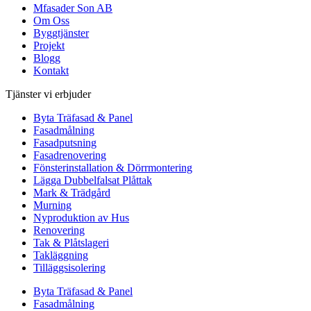
Mfasader Son AB
Om Oss
Byggtjänster
Projekt
Blogg
Kontakt
Tjänster vi erbjuder
Byta Träfasad & Panel
Fasadmålning
Fasadputsning
Fasadrenovering
Fönsterinstallation & Dörrmontering
Lägga Dubbelfalsat Plåttak
Mark & Trädgård
Murning
Nyproduktion av Hus
Renovering
Tak & Plåtslageri
Takläggning
Tilläggsisolering
Byta Träfasad & Panel
Fasadmålning