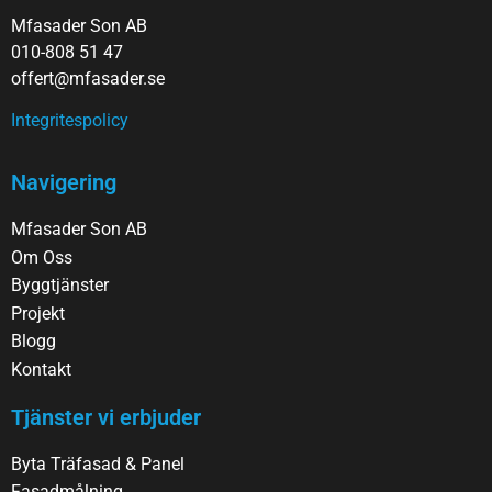
Mfasader Son AB
010-808 51 47
offert@mfasader.se
Integritespolicy
Navigering
Mfasader Son AB
Om Oss
Byggtjänster
Projekt
Blogg
Kontakt
Tjänster vi erbjuder
Byta Träfasad & Panel
Fasadmålning