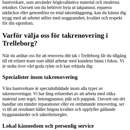
hantverkare, som använder högkvalitativa material och moderna
tekniker. Oavsett om du behöver byta ut takpannor, reparera
takläckor eller genomföra en total takomläggning, kan du känna dig
trygg med att arbetet utförs med noggrannhet, kvalitet och respekt
för din egendom.
Varför välja oss för takrenovering i
Trelleborg?
När du anlitar oss för att renovera ditt tak i Trelleborg får du tillgång
till ett erfaret team som alltid arbetar med kundens bästa i fokus. Vi
är stolta över vårt goda rykte och kan erbjuda dig:
Specialister inom takrenovering
Våra hantverkare är specialutbildade inom alla typer av
takrenoveringar. Vi har lång erfarenhet av att arbeta med olika
material som tegel, betongpannor, plåt och papptak. Oavsett om det
handlar om mindre reparationer eller en omfattande renovering, ser
vi till att resultatet håller högsta kvalitet och uppfyller gällande
byggstandarder och säkerhetsregler.
Lokal kännedom och personlig service