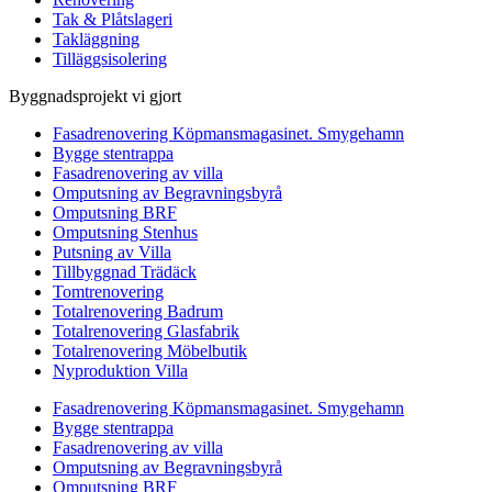
Tak & Plåtslageri
Takläggning
Tilläggsisolering
Byggnadsprojekt vi gjort
Fasadrenovering Köpmansmagasinet. Smygehamn
Bygge stentrappa
Fasadrenovering av villa
Omputsning av Begravningsbyrå
Omputsning BRF
Omputsning Stenhus
Putsning av Villa
Tillbyggnad Trädäck
Tomtrenovering
Totalrenovering Badrum
Totalrenovering Glasfabrik
Totalrenovering Möbelbutik
Nyproduktion Villa
Fasadrenovering Köpmansmagasinet. Smygehamn
Bygge stentrappa
Fasadrenovering av villa
Omputsning av Begravningsbyrå
Omputsning BRF