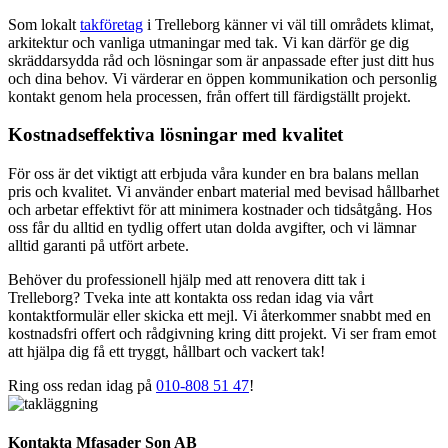
Som lokalt
takföretag
i Trelleborg känner vi väl till områdets klimat,
arkitektur och vanliga utmaningar med tak. Vi kan därför ge dig
skräddarsydda råd och lösningar som är anpassade efter just ditt hus
och dina behov. Vi värderar en öppen kommunikation och personlig
kontakt genom hela processen, från offert till färdigställt projekt.
Kostnadseffektiva lösningar med kvalitet
För oss är det viktigt att erbjuda våra kunder en bra balans mellan
pris och kvalitet. Vi använder enbart material med bevisad hållbarhet
och arbetar effektivt för att minimera kostnader och tidsåtgång. Hos
oss får du alltid en tydlig offert utan dolda avgifter, och vi lämnar
alltid garanti på utfört arbete.
Behöver du professionell hjälp med att renovera ditt tak i
Trelleborg? Tveka inte att kontakta oss redan idag via vårt
kontaktformulär eller skicka ett mejl. Vi återkommer snabbt med en
kostnadsfri offert och rådgivning kring ditt projekt. Vi ser fram emot
att hjälpa dig få ett tryggt, hållbart och vackert tak!
Ring oss redan idag på
010-808 51 47
!
Kontakta Mfasader Son AB