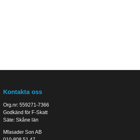
Kontakta oss
Org.nr: 559271-7366
Godkänd för F-Skatt
Säte: Skåne län
Mfasader Son AB
010-808 51 47