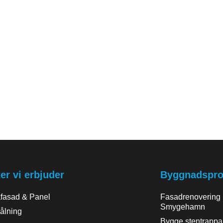
er vi erbjuder
Byggnadsproj
äfasad & Panel
Fasadrenovering
Smygehamn
ålning
Bygge stentrappa