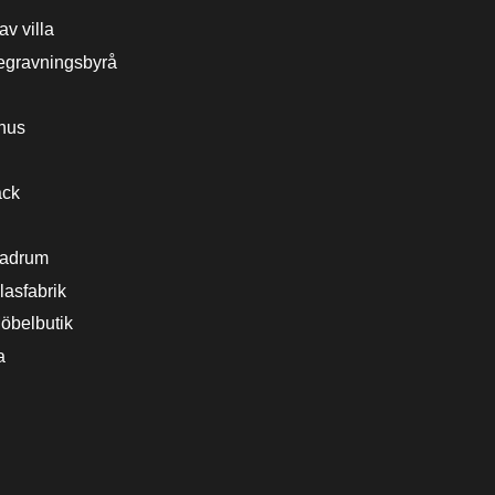
v villa
gravningsbyrå
hus
̈ck
Badrum
lasfabrik
öbelbutik
a