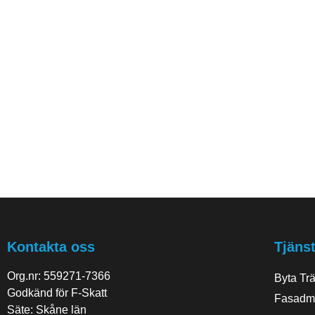
Kontakta oss
Tjänst
Org.nr: 559271-7366
Byta Tr
Godkänd för F-Skatt
Fasadm
Säte: Skåne län