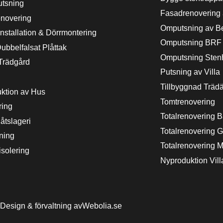
tsning
Fasadrenovering a
novering
Omputsning av Be
nstallation & Dörrmontering
Omputsning BRF
ubbelfalsat Plåttak
Omputsning Sten
Trädgård
Putsning av Villa
Tillbyggnad Träda
ktion av Hus
Tomtrenovering
ring
Totalrenovering 
åtslageri
Totalrenovering G
ning
Totalrenovering M
isolering
Nyproduktion Vill
Design & förvaltning av
Webolia.se