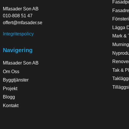
Fasadpu
Mfasader Son AB
Fasadre
010-808 51 47
Fönsteri
offert@mfasader.se
Lägga D
Integritespolicy
Mark & 
Murning
Navigering
Nyprodu
Renove
Mfasader Son AB
Tak & Pl
Om Oss
Taklägg
Byggtjänster
Tilläggs
Projekt
Blogg
Kontakt