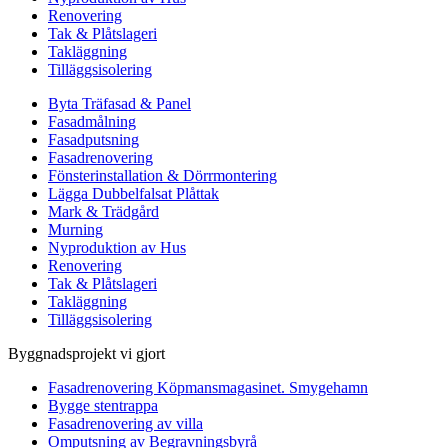
Renovering
Tak & Plåtslageri
Takläggning
Tilläggsisolering
Byta Träfasad & Panel
Fasadmålning
Fasadputsning
Fasadrenovering
Fönsterinstallation & Dörrmontering
Lägga Dubbelfalsat Plåttak
Mark & Trädgård
Murning
Nyproduktion av Hus
Renovering
Tak & Plåtslageri
Takläggning
Tilläggsisolering
Byggnadsprojekt vi gjort
Fasadrenovering Köpmansmagasinet. Smygehamn
Bygge stentrappa
Fasadrenovering av villa
Omputsning av Begravningsbyrå