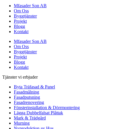
Mfasader Son AB
Om Oss
Byggtjänster
Projekt
Blogg
Kontakt
Mfasader Son AB
Om Oss
Byggtjänster
Projekt
Blogg
Kontakt
Tjänster vi erbjuder
Byta Träfasad & Panel
Fasadmålning
Fasadputsning
Fasadrenovering
Fönsterinstallation & Dörrmontering
Lägga Dubbelfalsat Plåttak
Mark & Trädgård
Murning
Nyproduktion av Hus