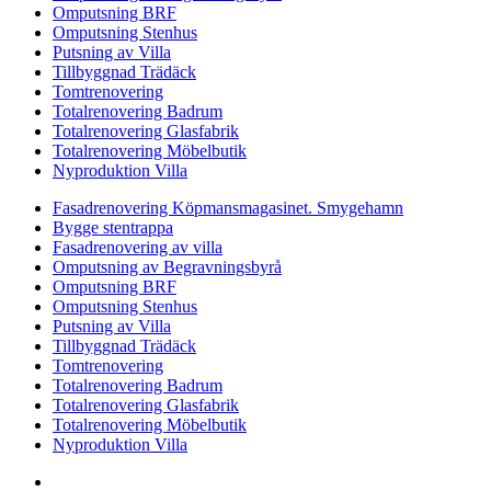
Omputsning BRF
Omputsning Stenhus
Putsning av Villa
Tillbyggnad Trädäck
Tomtrenovering
Totalrenovering Badrum
Totalrenovering Glasfabrik
Totalrenovering Möbelbutik
Nyproduktion Villa
Fasadrenovering Köpmansmagasinet. Smygehamn
Bygge stentrappa
Fasadrenovering av villa
Omputsning av Begravningsbyrå
Omputsning BRF
Omputsning Stenhus
Putsning av Villa
Tillbyggnad Trädäck
Tomtrenovering
Totalrenovering Badrum
Totalrenovering Glasfabrik
Totalrenovering Möbelbutik
Nyproduktion Villa
Design & förvaltning av