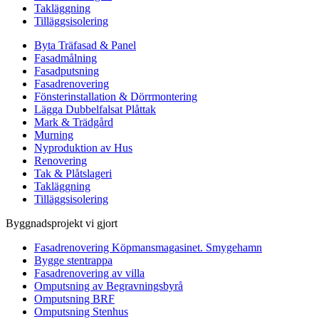
Takläggning
Tilläggsisolering
Byta Träfasad & Panel
Fasadmålning
Fasadputsning
Fasadrenovering
Fönsterinstallation & Dörrmontering
Lägga Dubbelfalsat Plåttak
Mark & Trädgård
Murning
Nyproduktion av Hus
Renovering
Tak & Plåtslageri
Takläggning
Tilläggsisolering
Byggnadsprojekt vi gjort
Fasadrenovering Köpmansmagasinet. Smygehamn
Bygge stentrappa
Fasadrenovering av villa
Omputsning av Begravningsbyrå
Omputsning BRF
Omputsning Stenhus