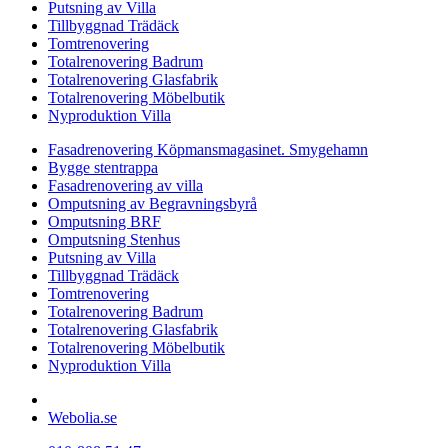
Putsning av Villa
Tillbyggnad Trädäck
Tomtrenovering
Totalrenovering Badrum
Totalrenovering Glasfabrik
Totalrenovering Möbelbutik
Nyproduktion Villa
Fasadrenovering Köpmansmagasinet. Smygehamn
Bygge stentrappa
Fasadrenovering av villa
Omputsning av Begravningsbyrå
Omputsning BRF
Omputsning Stenhus
Putsning av Villa
Tillbyggnad Trädäck
Tomtrenovering
Totalrenovering Badrum
Totalrenovering Glasfabrik
Totalrenovering Möbelbutik
Nyproduktion Villa
Design & förvaltning av
Webolia.se