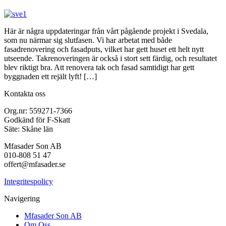
Här är några uppdateringar från vårt pågående projekt i Svedala,
som nu närmar sig slutfasen. Vi har arbetat med både
fasadrenovering och fasadputs, vilket har gett huset ett helt nytt
utseende. Takrenoveringen är också i stort sett färdig, och resultatet
blev riktigt bra. Att renovera tak och fasad samtidigt har gett
byggnaden ett rejält lyft! […]
Kontakta oss
Org.nr: 559271-7366
Godkänd för F-Skatt
Säte: Skåne län
Mfasader Son AB
010-808 51 47
offert@mfasader.se
Integritespolicy
Navigering
Mfasader Son AB
Om Oss