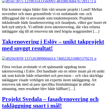
Här kommer några bilder från vårt senaste projekt i Lund! Mellan
november och mars genomförde vi en omfattande om- och
tillbyggnad där vi ansvarade som totalentreprenör. Projektet
inkluderade både fasadrenovering och fasadputs, vilket gav huset ett
helt nytt uttryck. Vi utförde även takrenovering, där våra erfarna
takläggare såg till att renovera tak med högsta noggrannhet […]
Takrenovering i Eslöv – unikt takprojekt
med snyggt resultat!
Förra veckan avslutade vi ett spännande uppdrag inom
takrenovering i Eslöv. Det handlade om en större insats på ett unikt
tak som krävde både erfarenhet och precision – och våra skickliga
takläggare visade verkligen sin expertis inom takläggning. Att
renovera tak med så pass specifika förutsättningar är alltid en
utmaning, men resultatet blev både hållbart […]
Projekt Svedala – fasadrenovering och
takläggning snart i mål!